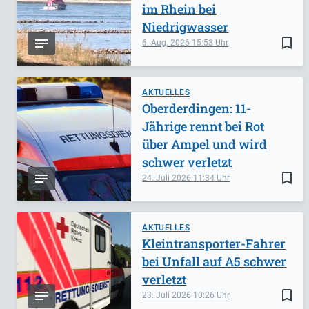
im Rhein bei
Niedrigwasser
bookmark_border
6. Aug. 2026
15:53
AKTUELLES
Oberderdingen: 11-
Jährige rennt bei Rot
über Ampel und wird
schwer verletzt
bookmark_border
24. Juli 2026
11:34
AKTUELLES
Kleintransporter-Fahrer
bei Unfall auf A5 schwer
verletzt
bookmark_border
23. Juli 2026
10:26