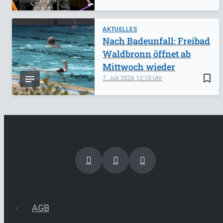
AKTUELLES
Nach Badeunfall: Freibad
Waldbronn öffnet ab
Mittwoch wieder
bookmark_border
7. Juli 2026
12:10
AGB