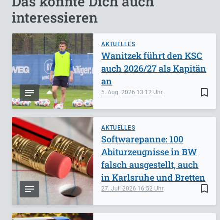
Das könnte Dich auch
interessieren
AKTUELLES
Wanitzek führt den KSC
auch 2026/27 als Kapitän
an
bookmark_border
5. Aug. 2026
13:12
AKTUELLES
Softwarepanne: 100
Abiturzeugnisse in BW
falsch ausgestellt, auch
in Karlsruhe und Bretten
bookmark_border
27. Juli 2026
16:52