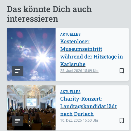
Das könnte Dich auch
interessieren
AKTUELLES
Kostenloser
Museumseintritt
während der Hitzetage in
Karlsruhe
bookmark_border
25. Juni 2026
15:09
AKTUELLES
Charity-Konzert:
Landtagskandidat lädt
nach Durlach
bookmark_border
10. Dez. 2025
15:50