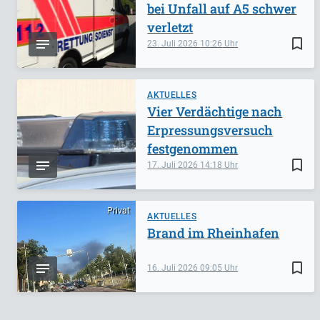
bei Unfall auf A5 schwer
verletzt
bookmark_border
23. Juli 2026
10:26
AKTUELLES
Vier Verdächtige nach
Erpressungsversuch
festgenommen
bookmark_border
17. Juli 2026
14:18
Privat
AKTUELLES
Brand im Rheinhafen
bookmark_border
16. Juli 2026
09:05