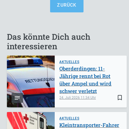
ZURÜCK
Das könnte Dich auch
interessieren
AKTUELLES
Oberderdingen: 11-
Jährige rennt bei Rot
über Ampel und wird
schwer verletzt
bookmark_border
24. Juli 2026
11:34
AKTUELLES
Kleintransporter-Fahrer