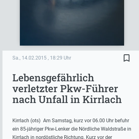
bookmark_border
Sa., 14.02.2015
, 18:29 Uhr
Lebensgefährlich
verletzter Pkw-Führer
nach Unfall in Kirrlach
Kirrlach (ots) Am Samstag, kurz vor 06.00 Uhr befuhr
ein 85-jähriger Pkw-Lenker die Nördliche Waldstraße in
Kirrlach in nordöstliche Richtung. Kurz vor der