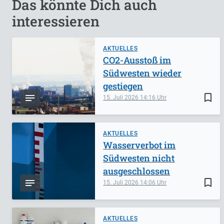
Das könnte Dich auch
interessieren
AKTUELLES
CO2-Ausstoß im
Südwesten wieder
gestiegen
bookmark_border
15. Juli 2026
14:16
AKTUELLES
Wasserverbot im
Südwesten nicht
ausgeschlossen
bookmark_border
15. Juli 2026
14:06
AKTUELLES