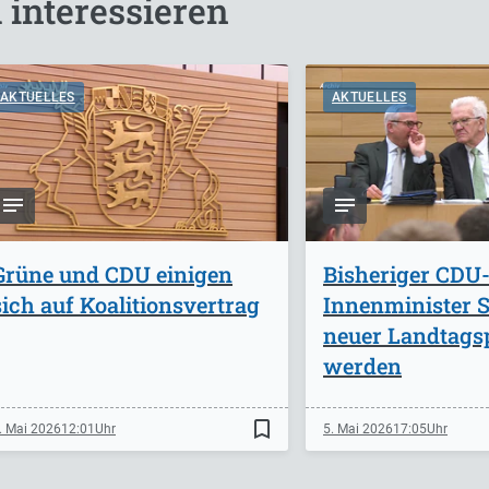
 interessieren
AKTUELLES
AKTUELLES
Grüne und CDU einigen
Bisheriger CDU
sich auf Koalitionsvertrag
Innenminister St
neuer Landtags
werden
bookmark_border
. Mai 2026
12:01
5. Mai 2026
17:05