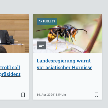
AKTUELLES
-
Landesregierung warnt
robl soll
vor asiatischer Hornisse
präsident
bookmark_border
bookmark_border
16. Apr. 2026
11:54