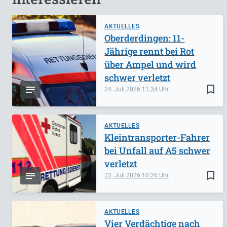
AKTUELLES
Oberderdingen: 11-
Jährige rennt bei Rot
über Ampel und wird
schwer verletzt
bookmark_border
24. Juli 2026
11:34
AKTUELLES
Kleintransporter-Fahrer
bei Unfall auf A5 schwer
verletzt
bookmark_border
23. Juli 2026
10:26
AKTUELLES
Vier Verdächtige nach