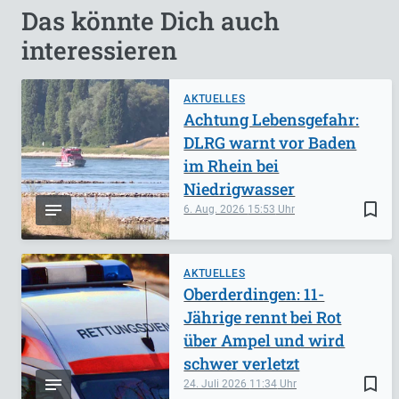
Das könnte Dich auch
interessieren
AKTUELLES
Achtung Lebensgefahr:
DLRG warnt vor Baden
im Rhein bei
Niedrigwasser
bookmark_border
6. Aug. 2026
15:53
AKTUELLES
Oberderdingen: 11-
Jährige rennt bei Rot
über Ampel und wird
schwer verletzt
bookmark_border
24. Juli 2026
11:34