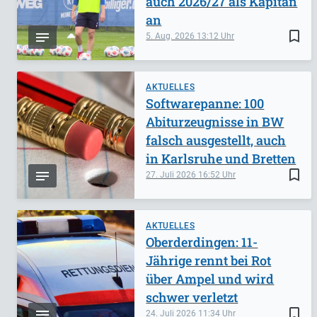
auch 2026/27 als Kapitän
an
bookmark_border
5. Aug. 2026
13:12
AKTUELLES
Softwarepanne: 100
Abiturzeugnisse in BW
falsch ausgestellt, auch
in Karlsruhe und Bretten
bookmark_border
27. Juli 2026
16:52
AKTUELLES
Oberderdingen: 11-
Jährige rennt bei Rot
über Ampel und wird
schwer verletzt
bookmark_border
24. Juli 2026
11:34