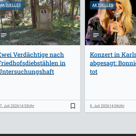
AKTUELLES
AKTUELLES
Zwei Verdächtige nach
Konzert in Karl
Friedhofsdiebstählen in
abgesagt: Bonnie
Untersuchungshaft
tot
bookmark_border
7. Juli 2026
14:53
9. Juli 2026
14:06