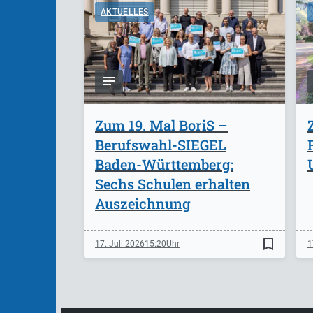
AKTUELLES
Zum 19. Mal BoriS –
Berufswahl-SIEGEL
Baden-Württemberg:
Sechs Schulen erhalten
Auszeichnung
bookmark_border
17. Juli 2026
15:20
1