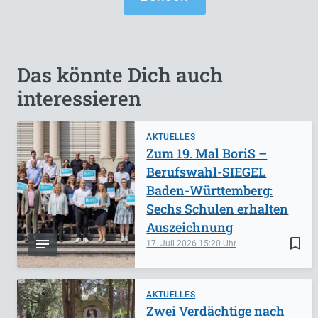
Das könnte Dich auch
interessieren
AKTUELLES
Zum 19. Mal BoriS –
Berufswahl-SIEGEL
Baden-Württemberg:
Sechs Schulen erhalten
Auszeichnung
bookmark_border
17. Juli 2026
15:20
AKTUELLES
Zwei Verdächtige nach