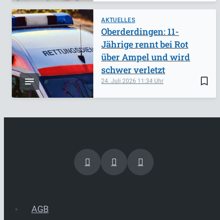
AKTUELLES
Oberderdingen: 11-
Jährige rennt bei Rot
über Ampel und wird
schwer verletzt
bookmark_border
24. Juli 2026
11:34
AGB