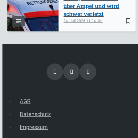
über Ampel und wird
schwer verletzt
bookmark_border
24. Juli 2026
11:34
AGB
Datenschutz
Impressum