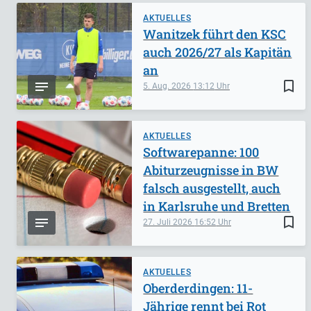
AKTUELLES
Wanitzek führt den KSC
auch 2026/27 als Kapitän
an
bookmark_border
5. Aug. 2026
13:12
AKTUELLES
Softwarepanne: 100
Abiturzeugnisse in BW
falsch ausgestellt, auch
in Karlsruhe und Bretten
bookmark_border
27. Juli 2026
16:52
AKTUELLES
Oberderdingen: 11-
Jährige rennt bei Rot