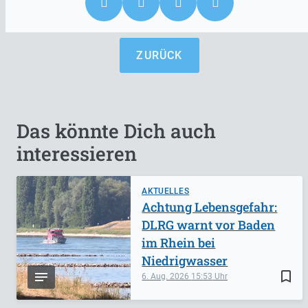
ZURÜCK
Das könnte Dich auch
interessieren
AKTUELLES
Achtung Lebensgefahr:
DLRG warnt vor Baden
im Rhein bei
Niedrigwasser
bookmark_border
6. Aug. 2026
15:53