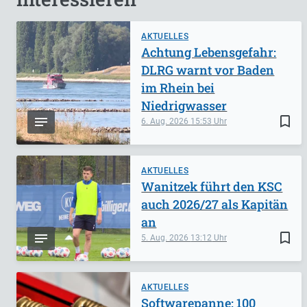
AKTUELLES
Achtung Lebensgefahr:
DLRG warnt vor Baden
im Rhein bei
Niedrigwasser
bookmark_border
6. Aug. 2026
15:53
AKTUELLES
Wanitzek führt den KSC
auch 2026/27 als Kapitän
an
bookmark_border
5. Aug. 2026
13:12
AKTUELLES
Softwarepanne: 100