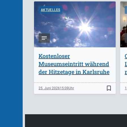
AKTUELLES
Kostenloser
Museumseintritt während
der Hitzetage in Karlsruhe
bookmark_border
25. Juni 2026
15:09
1