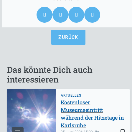
ZURÜCK
Das könnte Dich auch
interessieren
AKTUELLES
Kostenloser
Museumseintritt
während der Hitzetage in
Karlsruhe
bookmark_border
25. Juni 2026
15:09