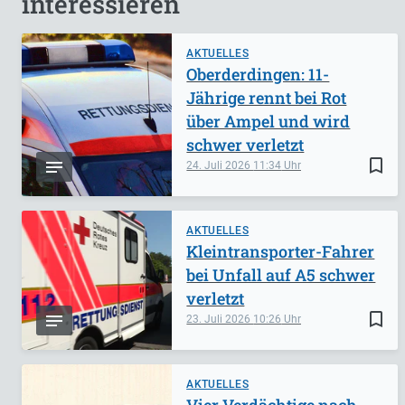
interessieren
AKTUELLES
Oberderdingen: 11-
Jährige rennt bei Rot
über Ampel und wird
schwer verletzt
bookmark_border
24. Juli 2026
11:34
AKTUELLES
Kleintransporter-Fahrer
bei Unfall auf A5 schwer
verletzt
bookmark_border
23. Juli 2026
10:26
AKTUELLES