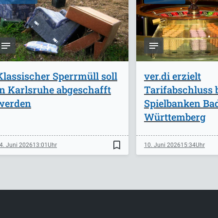
Klassischer Sperrmüll soll
ver.di erzielt
in Karlsruhe abgeschafft
Tarifabschluss 
werden
Spielbanken Ba
Württemberg
bookmark_border
4. Juni 2026
13:01
10. Juni 2026
15:34