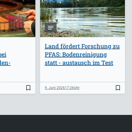
Land fördert Forschung zu
bei
PFAS: Bodenreinigung
den-
statt - austausch im Test
bookmark_border
bookmark_border
9. Juni 2026
17:26