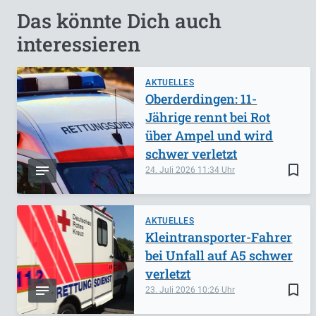
Das könnte Dich auch
interessieren
AKTUELLES
Oberderdingen: 11-
Jährige rennt bei Rot
über Ampel und wird
schwer verletzt
bookmark_border
24. Juli 2026
11:34
AKTUELLES
Kleintransporter-Fahrer
bei Unfall auf A5 schwer
verletzt
bookmark_border
23. Juli 2026
10:26