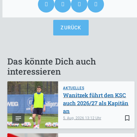
ZURÜCK
Das könnte Dich auch
interessieren
AKTUELLES
Wanitzek führt den KSC
auch 2026/27 als Kapitän
an
bookmark_border
5. Aug. 2026
13:12