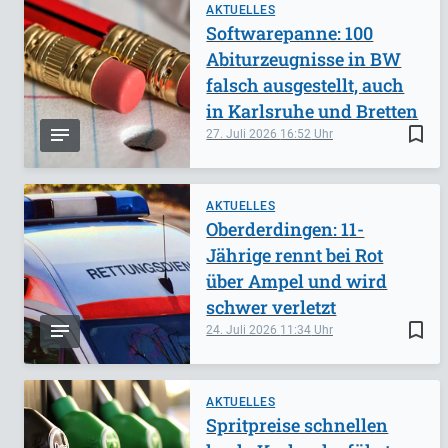
AKTUELLES
Softwarepanne: 100
Abiturzeugnisse in BW
falsch ausgestellt, auch
in Karlsruhe und Bretten
bookmark_border
27. Juli 2026
16:52
AKTUELLES
Oberderdingen: 11-
Jährige rennt bei Rot
über Ampel und wird
schwer verletzt
bookmark_border
24. Juli 2026
11:34
AKTUELLES
Spritpreise schnellen