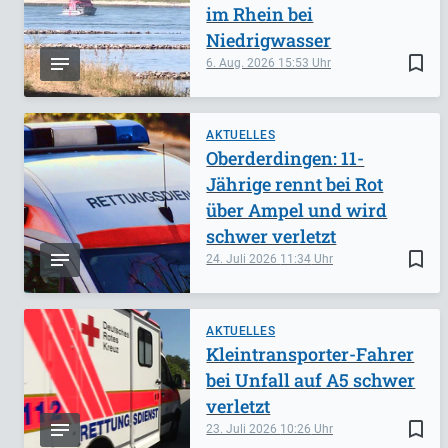
im Rhein bei
Niedrigwasser
bookmark_border
6. Aug. 2026
15:53
AKTUELLES
Oberderdingen: 11-
Jährige rennt bei Rot
über Ampel und wird
schwer verletzt
bookmark_border
24. Juli 2026
11:34
AKTUELLES
Kleintransporter-Fahrer
bei Unfall auf A5 schwer
verletzt
bookmark_border
23. Juli 2026
10:26