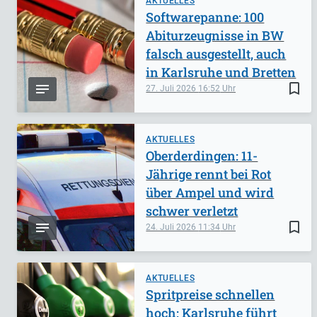
AKTUELLES
Softwarepanne: 100
Abiturzeugnisse in BW
falsch ausgestellt, auch
in Karlsruhe und Bretten
bookmark_border
27. Juli 2026
16:52
AKTUELLES
Oberderdingen: 11-
Jährige rennt bei Rot
über Ampel und wird
schwer verletzt
bookmark_border
24. Juli 2026
11:34
AKTUELLES
Spritpreise schnellen
hoch: Karlsruhe führt