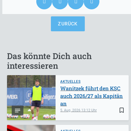
ZURÜCK
Das könnte Dich auch
interessieren
AKTUELLES
Wanitzek führt den KSC
auch 2026/27 als Kapitän
an
bookmark_border
5. Aug. 2026
13:12