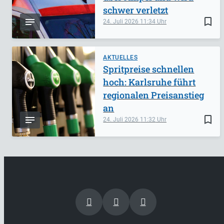
schwer verletzt
bookmark_border
24. Juli 2026
11:34
AKTUELLES
Spritpreise schnellen
hoch: Karlsruhe führt
regionalen Preisanstieg
an
bookmark_border
24. Juli 2026
11:32