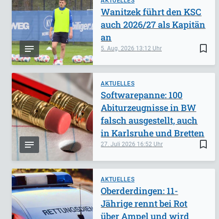
AKTUELLES
Wanitzek führt den KSC
auch 2026/27 als Kapitän
an
bookmark_border
5. Aug. 2026
13:12
AKTUELLES
Softwarepanne: 100
Abiturzeugnisse in BW
falsch ausgestellt, auch
in Karlsruhe und Bretten
bookmark_border
27. Juli 2026
16:52
AKTUELLES
Oberderdingen: 11-
Jährige rennt bei Rot
über Ampel und wird