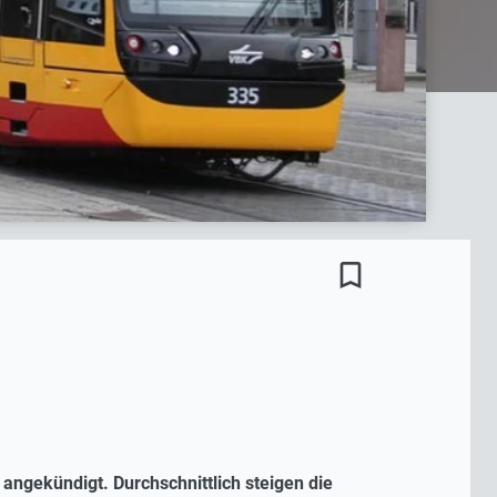
bookmark_border
ngekündigt. Durchschnittlich steigen die