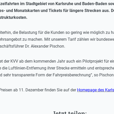
nzelfahrten im Stadtgebiet von Karlsruhe und Baden-Baden sowi
res- und Monatskarten und Tickets für längere Strecken aus. 
strukturkosten.
 weiterhin, die Belastung für die Kunden so gering wie möglich z
kehrsangebot zu machen. Mit unserem Tarif zählen wir bundeswe
chäftsführer Dr. Alexander Pischon.
t der KVV ab dem kommenden Jahr auch ein Pilotprojekt für ein
die Luftlinien-Entfernung ihrer Strecke ermitteln und entsprec
d sehr transparente Form der Fahrpreisberechnung“, so Pischon
Preisen ab 11. Dezember finden Sie auf der
Homepage des Karls