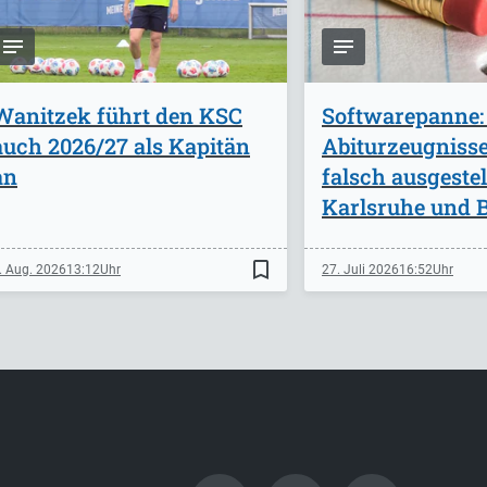
Wanitzek führt den KSC
Softwarepanne:
auch 2026/27 als Kapitän
Abiturzeugniss
an
falsch ausgestel
Karlsruhe und B
bookmark_border
. Aug. 2026
13:12
27. Juli 2026
16:52