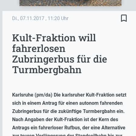
bookmark_border
Di., 07.11.2017
, 11:20 Uhr
Kult-Fraktion will
fahrerlosen
Zubringerbus für die
Turmbergbahn
Karlsruhe (pm/da) Die karlsruher Kult-Fraktion setzt
sich in einem Antrag für einen autonom fahrenden
Zubringerbus für die zukünftige Turmbergbahn ein.
Nach Angaben der Kult-Fraktion ist der Kern des
Antrags ein fahrerloser Rufbus, der eine Alternative
zur teuren Verlängerung der Standseilbahn bis zur