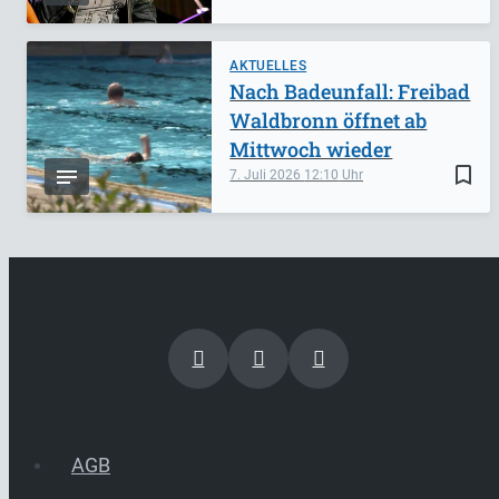
AKTUELLES
Nach Badeunfall: Freibad
Waldbronn öffnet ab
Mittwoch wieder
bookmark_border
7. Juli 2026
12:10
AGB