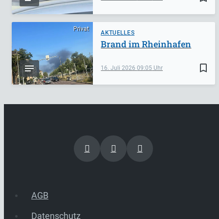
Privat
AKTUELLES
Brand im Rheinhafen
bookmark_border
16. Juli 2026
09:05
AGB
Datenschutz