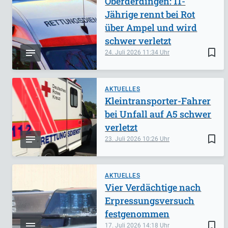
Oberderdingen: 11-
Jährige rennt bei Rot
über Ampel und wird
schwer verletzt
bookmark_border
24. Juli 2026
11:34
AKTUELLES
Kleintransporter-Fahrer
bei Unfall auf A5 schwer
verletzt
bookmark_border
23. Juli 2026
10:26
AKTUELLES
Vier Verdächtige nach
Erpressungsversuch
festgenommen
bookmark_border
17. Juli 2026
14:18