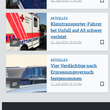
bookmark_border
24. Juli 2026
11:34
AKTUELLES
Kleintransporter-Fahrer
bei Unfall auf A5 schwer
verletzt
bookmark_border
23. Juli 2026
10:26
AKTUELLES
Vier Verdächtige nach
Erpressungsversuch
festgenommen
bookmark_border
17. Juli 2026
14:18