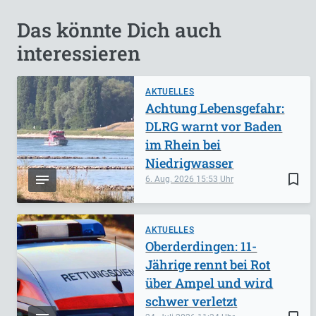
Das könnte Dich auch
interessieren
AKTUELLES
Achtung Lebensgefahr:
DLRG warnt vor Baden
im Rhein bei
Niedrigwasser
bookmark_border
6. Aug. 2026
15:53
AKTUELLES
Oberderdingen: 11-
Jährige rennt bei Rot
über Ampel und wird
schwer verletzt