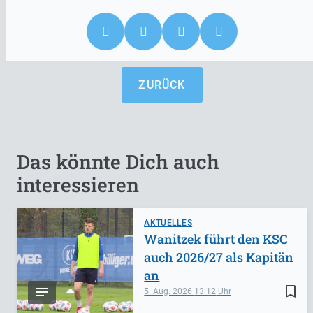
ZURÜCK
Das könnte Dich auch
interessieren
AKTUELLES
Wanitzek führt den KSC
auch 2026/27 als Kapitän
an
bookmark_border
5. Aug. 2026
13:12