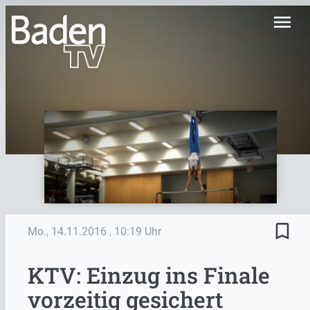
menu
bookmark_border
Mo., 14.11.2016
, 10:19 Uhr
KTV: Einzug ins Finale
vorzeitig gesichert