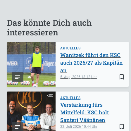
Das könnte Dich auch
interessieren
AKTUELLES
Wanitzek führt den KSC
auch 2026/27 als Kapitän
an
bookmark_border
5. Aug. 2026
13:12
KSC
AKTUELLES
Verstärkung fürs
Mittelfeld: KSC holt
Santeri Väänänen
bookmark_border
22. Juli 2026
10:44