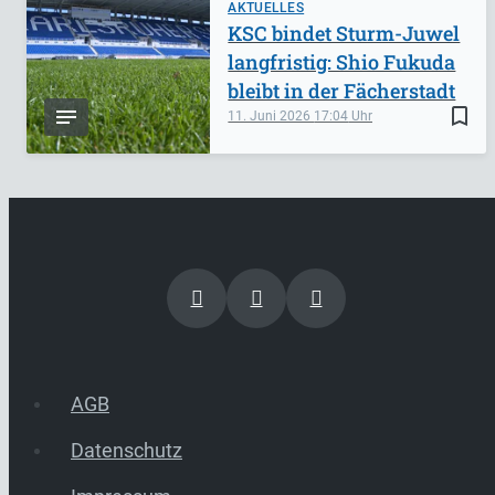
AKTUELLES
KSC bindet Sturm-Juwel
langfristig: Shio Fukuda
bleibt in der Fächerstadt
bookmark_border
11. Juni 2026
17:04
AGB
Datenschutz