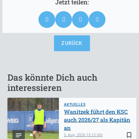
ZURÜCK
Das könnte Dich auch
interessieren
AKTUELLES
Wanitzek führt den KSC
auch 2026/27 als Kapitän
an
bookmark_border
5. Aug. 2026
13:12