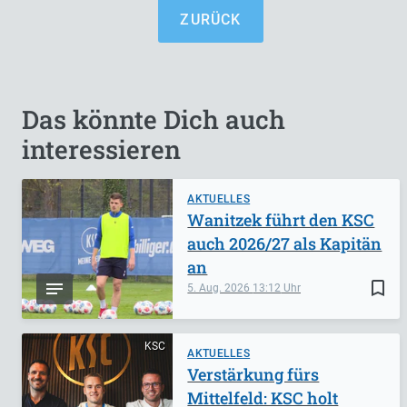
ZURÜCK
Das könnte Dich auch
interessieren
AKTUELLES
Wanitzek führt den KSC
auch 2026/27 als Kapitän
an
bookmark_border
5. Aug. 2026
13:12
KSC
AKTUELLES
Verstärkung fürs
Mittelfeld: KSC holt