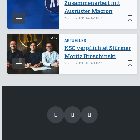
Zusammenarbeit mit
Ausrüster Macron
bookmark_border
6. Juli 2026
14:42
KSC
AKTUELLES
KSC verpflichtet Stürmer
Moritz Broschinski
bookmark_border
2. Juli 2026
10:40