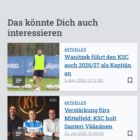
Das könnte Dich auch
interessieren
AKTUELLES
Wanitzek führt den KSC
auch 2026/27 als Kapitän
an
bookmark_border
5. Aug. 2026
13:12
KSC
AKTUELLES
Verstärkung fürs
Mittelfeld: KSC holt
Santeri Väänänen
bookmark_border
22. Juli 2026
10:44