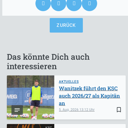
ZURÜCK
Das könnte Dich auch
interessieren
AKTUELLES
Wanitzek führt den KSC
auch 2026/27 als Kapitän
an
bookmark_border
5. Aug. 2026
13:12