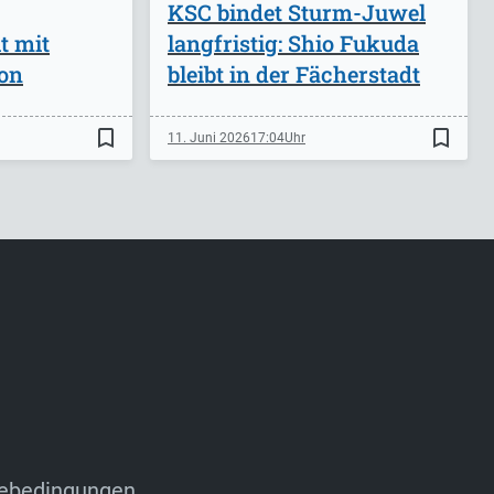
KSC bindet Sturm-Juwel
t mit
langfristig: Shio Fukuda
on
bleibt in der Fächerstadt
bookmark_border
bookmark_border
11. Juni 2026
17:04
ebedingungen