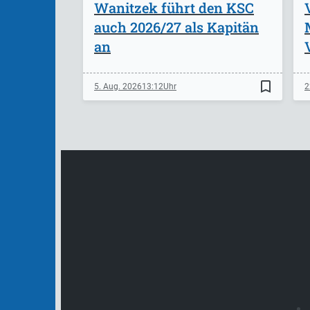
Wanitzek führt den KSC
auch 2026/27 als Kapitän
an
bookmark_border
5. Aug. 2026
13:12
2