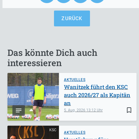
ZURÜCK
Das könnte Dich auch
interessieren
AKTUELLES
Wanitzek führt den KSC
auch 2026/27 als Kapitän
an
bookmark_border
5. Aug. 2026
13:12
KSC
AKTUELLES