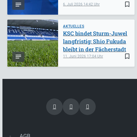
bookmark_border
6. Juli 2026
14:42
AKTUELLES
KSC bindet Sturm-Juwel
langfristig: Shio Fukuda
bleibt in der Fächerstadt
bookmark_border
11. Juni 2026
17:04
AGB