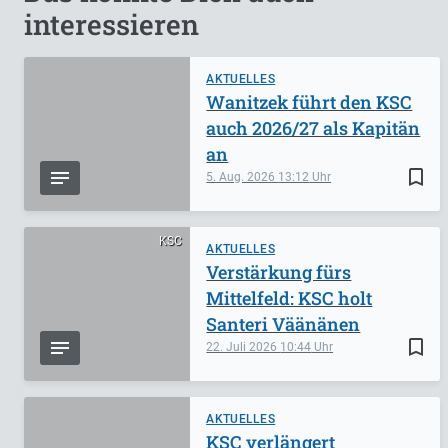
interessieren
AKTUELLES
Wanitzek führt den KSC
auch 2026/27 als Kapitän
an
bookmark_border
5. Aug. 2026
13:12
KSC
AKTUELLES
Verstärkung fürs
Mittelfeld: KSC holt
Santeri Väänänen
bookmark_border
22. Juli 2026
10:44
AKTUELLES
KSC verlängert