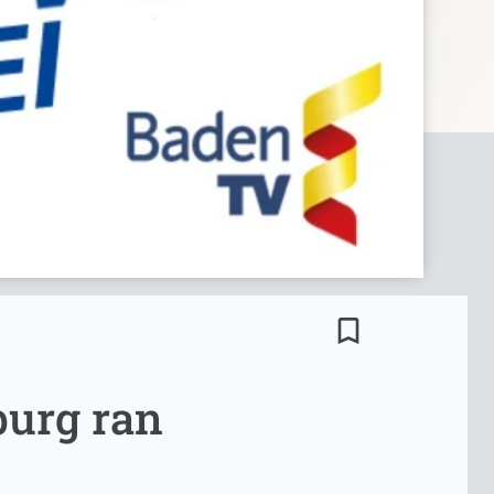
bookmark_border
urg ran