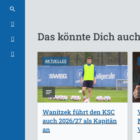
Das könnte Dich auch
AKTUELLES
Wanitzek führt den KSC
auch 2026/27 als Kapitän
an