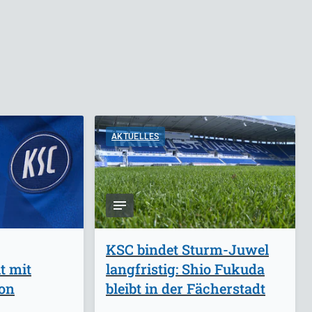
AKTUELLES
KSC bindet Sturm-Juwel
t mit
langfristig: Shio Fukuda
on
bleibt in der Fächerstadt