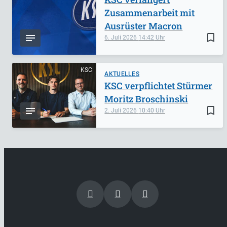
Zusammenarbeit mit
Ausrüster Macron
bookmark_border
6. Juli 2026
14:42
KSC
AKTUELLES
KSC verpflichtet Stürmer
Moritz Broschinski
bookmark_border
2. Juli 2026
10:40