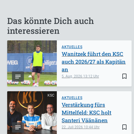
Das könnte Dich auch
interessieren
AKTUELLES
Wanitzek führt den KSC
auch 2026/27 als Kapitän
an
bookmark_border
5. Aug. 2026
13:12
KSC
AKTUELLES
Verstärkung fürs
Mittelfeld: KSC holt
Santeri Väänänen
bookmark_border
22. Juli 2026
10:44