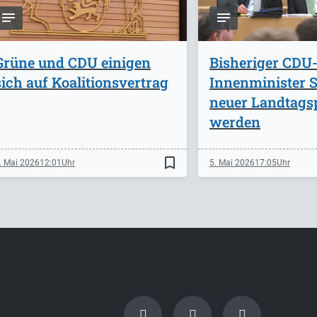
Grüne und CDU einigen
Bisheriger CDU
sich auf Koalitionsvertrag
Innenminister St
neuer Landtags
werden
bookmark_border
. Mai 2026
12:01
5. Mai 2026
17:05