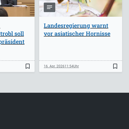
-
Landesregierung warnt
robl soll
vor asiatischer Hornisse
präsident
bookmark_border
bookmark_border
16. Apr. 2026
11:54