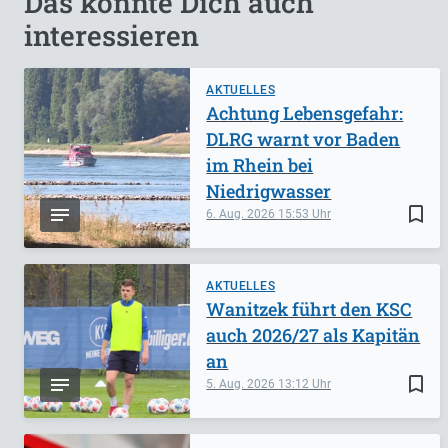
Das könnte Dich auch
interessieren
AKTUELLES
Achtung Lebensgefahr:
DLRG warnt vor Baden
im Rhein bei
Niedrigwasser
bookmark_border
6. Aug. 2026
15:53
AKTUELLES
Wanitzek führt den KSC
auch 2026/27 als Kapitän
an
bookmark_border
5. Aug. 2026
13:12