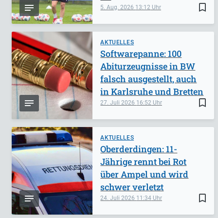
bookmark_border
5. Aug. 2026
13:12
AKTUELLES
Softwarepanne: 100
Abiturzeugnisse in BW
falsch ausgestellt, auch
in Karlsruhe und Bretten
bookmark_border
27. Juli 2026
16:52
AKTUELLES
Oberderdingen: 11-
Jährige rennt bei Rot
über Ampel und wird
schwer verletzt
bookmark_border
24. Juli 2026
11:34