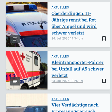
AKTUELLES
Oberderdingen: 11-
Jährige rennt bei Rot
über Ampel und wird
schwer verletzt
bookmark_border
24. Juli 2026
11:34
AKTUELLES
Kleintransporter-Fahrer
bei Unfall auf A5 schwer
verletzt
bookmark_border
23. Juli 2026
10:26
AKTUELLES
Vier Verdächtige nach
Erpressungsversuch