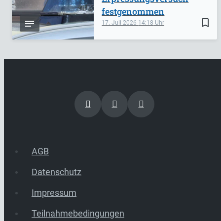
festgenommen
bookmark_border
17. Juli 2026
14:18
AGB
Datenschutz
Impressum
Teilnahmebedingungen