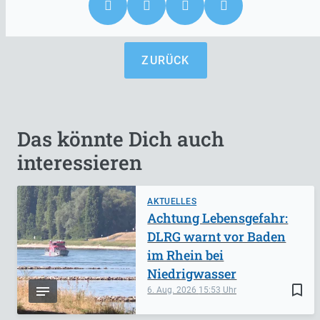
ZURÜCK
Das könnte Dich auch
interessieren
AKTUELLES
Achtung Lebensgefahr:
DLRG warnt vor Baden
im Rhein bei
Niedrigwasser
bookmark_border
6. Aug. 2026
15:53