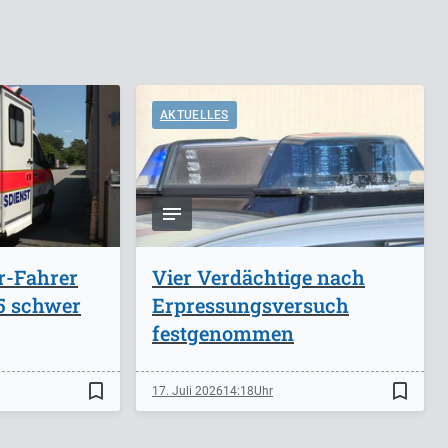
AKTUELLES
r-Fahrer
Vier Verdächtige nach
A5 schwer
Erpressungsversuch
festgenommen
bookmark_border
bookmark_border
17. Juli 2026
14:18