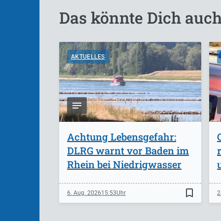
Das könnte Dich auch
AKTUELLES
Achtung Lebensgefahr:
DLRG warnt vor Baden im
Rhein bei Niedrigwasser
bookmark_border
6. Aug. 2026
15:53
2