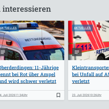
 interessieren
AKTUELLES
AKTUELLES
Oberderdingen: 11-Jährige
Kleintransporte
rennt bei Rot über Ampel
bei Unfall auf 
und wird schwer verletzt
verletzt
bookmark_border
4. Juli 2026
11:34
23. Juli 2026
10:26