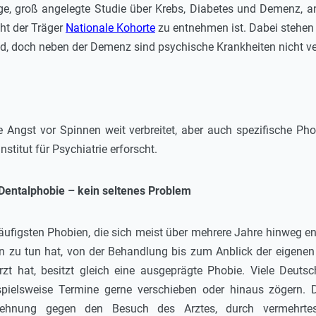
rige, groß angelegte Studie über Krebs, Diabetes und Demenz,
ht der Träger
Nationale Kohorte
zu entnehmen ist. Dabei stehen 
, doch neben der Demenz sind psychische Krankheiten nicht ver
e Angst vor Spinnen weit verbreitet, aber auch spezifische Ph
stitut für Psychiatrie erforscht.
entalphobie – kein seltenes Problem
häufigsten Phobien, die sich meist über mehrere Jahre hinweg e
 zu tun hat, von der Behandlung bis zum Anblick der eigenen
zt hat, besitzt gleich eine ausgeprägte Phobie. Viele Deuts
ielsweise Termine gerne verschieben oder hinaus zögern. Do
Ablehnung gegen den Besuch des Arztes, durch vermehrtes