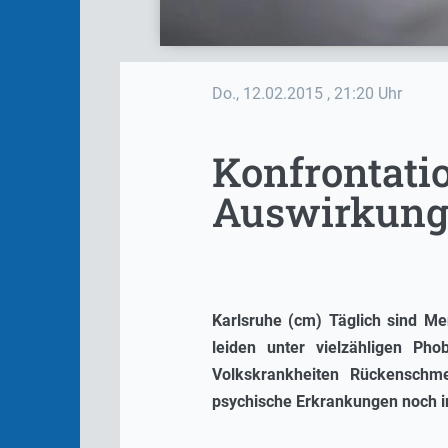
Do., 12.02.2015
, 21:20 Uhr
Konfrontati
Auswirkun
Karlsruhe (cm) Täglich sind M
leiden unter vielzähligen Ph
Volkskrankheiten Rückenschmer
psychische Erkrankungen noch i